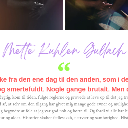
Mette Kuhlen Gullach
e fra den ene dag til den anden, som i de
g smertefuldt. Nogle gange brutalt. Men 
dygtig, kom til tiden, fulgte reglerne og prøvede at leve op til det je
 ud af, at selv om den tilgang har givet mig mange gode evner og mulighed
 begyndte at føle at jeg var god nok og hørte til. Og fordi vi alle har 
tur og alder. Historier skaber fællesskab, nærvær og samhørighed. Histo