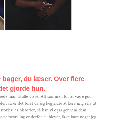
 bøger, du læser. Over flere
det gjorde hun.
g troede man skulle være. Alt sammen for at være god
er, så er det først da jeg begyndte at lære mig selv at
historier, er historier, så kan vi også gennem dem
riefortælling er derfor nu blevet, ikke bare noget jeg