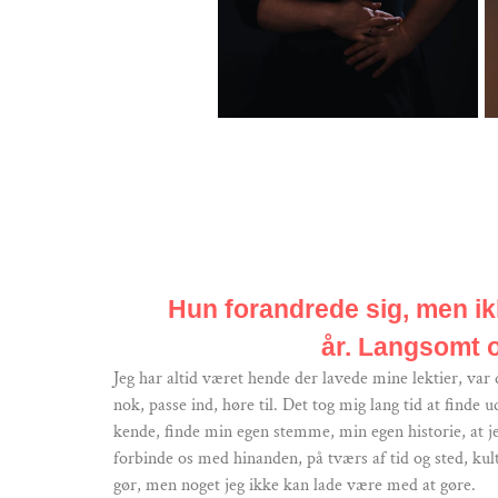
Hun forandrede sig, men ikk
år. Langsomt o
Jeg har altid været hende der lavede mine lektier, var 
nok, passe ind, høre til. Det tog mig lang tid at finde
kende, finde min egen stemme, min egen historie, at jeg
forbinde os med hinanden, på tværs af tid og sted, kul
gør, men noget jeg ikke kan lade være med at gøre.