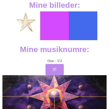
Mine billeder:
Mine musiknumre:
One – U2
LYT