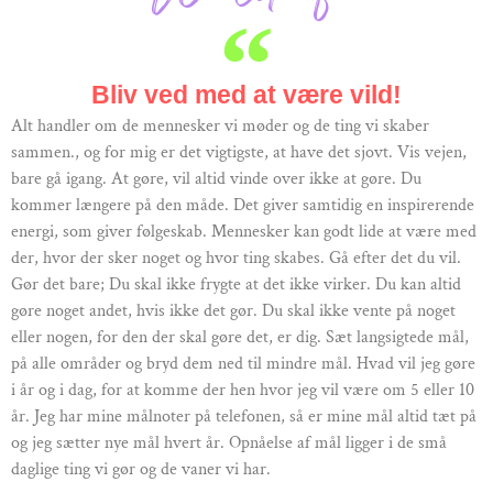
Bliv ved med at være vild!
Alt handler om de mennesker vi møder og de ting vi skaber
sammen., og for mig er det vigtigste, at have det sjovt. Vis vejen,
bare gå igang. At gøre, vil altid vinde over ikke at gøre. Du
kommer længere på den måde. Det giver samtidig en inspirerende
energi, som giver følgeskab. Mennesker kan godt lide at være med
der, hvor der sker noget og hvor ting skabes. Gå efter det du vil.
Gør det bare; Du skal ikke frygte at det ikke virker. Du kan altid
gøre noget andet, hvis ikke det gør. Du skal ikke vente på noget
eller nogen, for den der skal gøre det, er dig. Sæt langsigtede mål,
på alle områder og bryd dem ned til mindre mål. Hvad vil jeg gøre
i år og i dag, for at komme der hen hvor jeg vil være om 5 eller 10
år. Jeg har mine målnoter på telefonen, så er mine mål altid tæt på
og jeg sætter nye mål hvert år. Opnåelse af mål ligger i de små
daglige ting vi gør og de vaner vi har.