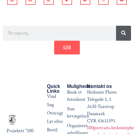
HJEM
Quick
Muligheder
Kontakt os
Links
Book et
Hedonist Photo
Vind
fotoshoot
Telegade 1, 1.
Søg
2630 Taastrup
Støt
Oversigt
Danmark
bevægelsen
CVR 43612395
Lyt efter
Organisere
100portraits.hedonistph
Bestil
Projektet "100
udstillinger