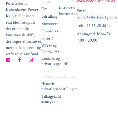
www.hedonistphoto.dk
bogen
Portrætter af
Interview
Om
Københavns Power
Email:
kunstneren
Kvinder" er mere
Udstilling
contact@hedonist.photo
end blot fotografi -
Kunstneren
Tel: +45 55 20 35 13
det er et socio-
Sponsorer
Åbningstid: Mon-Fri
kunstnerisk skift,
Foreslå
9:00 - 20:00
der søger at forme et
Vilkår og
mere afbalanceret og
betingelser
retfærdigt samfund.
Cookies og
privatlivspolitik
Skift
privatlivsindstillinger
Historie
privatlivsindstillinger
Tilbagekald
samtykker