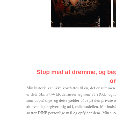
Stop med at drømme, og begy
om
Min historie kan ikke kortfattes til én, det er summe
er det? Min POWER definerer jeg som STYRKE, og for 
som uopnåelige–og dette gælder både på den private og
alt hvad jeg begiver mig ud i, rollemodellen. Mit b
sætter DINE personlige mål og opfylder dem. Min succes