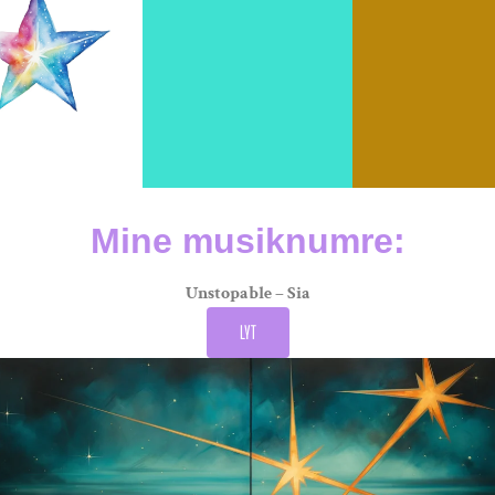
Mine musiknumre:
Unstopable – Sia
LYT