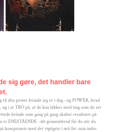
e sig gøre, det handler bare
et.
mig til dén power kvinde jeg er i dag –og POWER, hvad
og i at TRO på, at de kan lykkes med ting som de ser
ettede kvinde som gang på gang skaber resultater på
e, du er ENESTÅENDE –dit gennembrud får du når du
 på kompromis med det vigtigste i mit liv: min indre