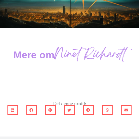
Ninet Richardt
Mere om
Del denne profil: