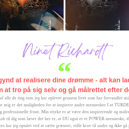
Ninet Richardt
nd at realisere dine drømme - alt kan lad
 at tro på sig selv og gå målrettet efter d
n af alle de ting som jeg har oplevet gennem livet som har forvandlet 
mig er det muligheden for at inspirere andre mennesker I at TURDE, 
 professionelle front. Min styrke er at være den inspirerende og målr
udskab til dig som læser det her er, at DU også er et POWER mennesk
 har jeg opnået ved at sætte grænser, stille krav til andre og ikke gå