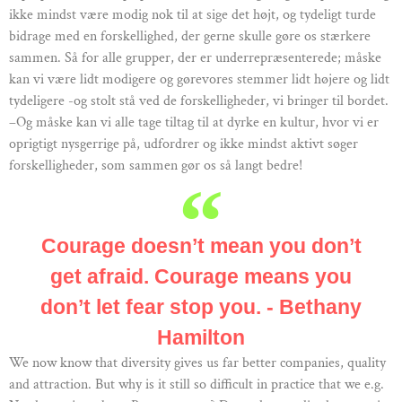
ikke mindst være modig nok til at sige det højt, og tydeligt turde
bidrage med en forskellighed, der gerne skulle gøre os stærkere
sammen. Så for alle grupper, der er underrepræsenterede; måske
kan vi være lidt modigere og gørevores stemmer lidt højere og lidt
tydeligere -og stolt stå ved de forskelligheder, vi bringer til bordet.
–Og måske kan vi alle tage tiltag til at dyrke en kultur, hvor vi er
oprigtigt nysgerrige på, udfordrer og ikke mindst aktivt søger
forskelligheder, som sammen gør os så langt bedre!
Courage doesn’t mean you don’t
get afraid. Courage means you
don’t let fear stop you. - Bethany
Hamilton
We now know that diversity gives us far better companies, quality
and attraction. But why is it still so difficult in practice that we e.g.