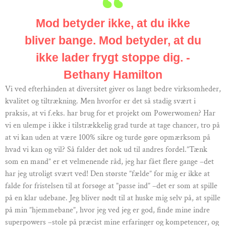
Mod betyder ikke, at du ikke
bliver bange. Mod betyder, at du
ikke lader frygt stoppe dig. -
Bethany Hamilton
Vi ved efterhånden at diversitet giver os langt bedre virksomheder,
kvalitet og tiltrækning. Men hvorfor er det så stadig svært i
praksis, at vi f.eks. har brug for et projekt om Powerwomen? Har
vi en ulempe i ikke i tilstrækkelig grad turde at tage chancer, tro på
at vi kan uden at være 100% sikre og turde gøre opmærksom på
hvad vi kan og vil? Så falder det nok ud til andres fordel.”Tænk
som en mand” er et velmenende råd, jeg har fået flere gange –det
har jeg utroligt svært ved! Den største ”fælde” for mig er ikke at
falde for fristelsen til at forsøge at ”passe ind” –det er som at spille
på en klar udebane. Jeg bliver nødt til at huske mig selv på, at spille
på min ”hjemmebane”, hvor jeg ved jeg er god, finde mine indre
superpowers –stole på præcist mine erfaringer og kompetencer, og