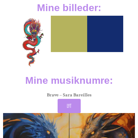
Mine billeder:
Mine musiknumre:
Brave – Sara Bareilles
LYT