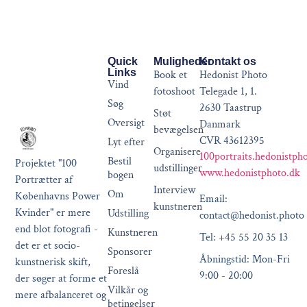
Quick
Muligheder
Kontakt os
Links
Book et
Hedonist Photo
Vind
fotoshoot
Telegade 1, 1.
Søg
2630 Taastrup
Støt
Oversigt
Danmark
bevægelsen
CVR 43612395
Lyt efter
Organisere
100portraits.hedonistph
Bestil
Projektet "100
udstillinger
www.hedonistphoto.dk
bogen
Portrætter af
Interview
Om
Københavns Power
Email:
kunstneren
Kvinder" er mere
Udstilling
contact@hedonist.photo
end blot fotografi -
Kunstneren
Tel: +45 55 20 35 13
det er et socio-
Sponsorer
Åbningstid: Mon-Fri
kunstnerisk skift,
Foreslå
9:00 - 20:00
der søger at forme et
Vilkår og
mere afbalanceret og
betingelser