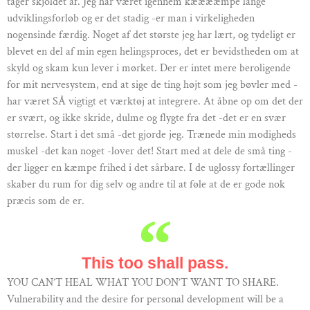
tager skjoldet af. Jeg har været igennem kææææmpe lange
udviklingsforløb og er det stadig -er man i virkeligheden
nogensinde færdig. Noget af det største jeg har lært, og tydeligt er
blevet en del af min egen helingsproces, det er bevidstheden om at
skyld og skam kun lever i mørket. Der er intet mere beroligende
for mit nervesystem, end at sige de ting højt som jeg bøvler med -
har været SÅ vigtigt et værktøj at integrere. At åbne op om det der
er svært, og ikke skride, dulme og flygte fra det -det er en svær
størrelse. Start i det små -det gjorde jeg. Trænede min modigheds
muskel -det kan noget -lover det! Start med at dele de små ting -
der ligger en kæmpe frihed i det sårbare. I de uglossy fortællinger
skaber du rum for dig selv og andre til at føle at de er gode nok
præcis som de er.
This too shall pass.
YOU CAN’T HEAL WHAT YOU DON’T WANT TO SHARE.
Vulnerability and the desire for personal development will be a