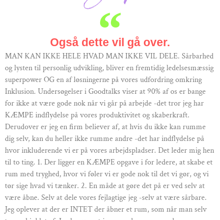
Også dette vil gå over.
MAN KAN IKKE HELE HVAD MAN IKKE VIL DELE. Sårbarhed
og lysten til personlig udvikling, bliver en fremtidig ledelsesmæssig
superpower OG en af løsningerne på vores udfordring omkring
Inklusion. Undersøgelser i Goodtalks viser at 90% af os er bange
for ikke at være gode nok når vi går på arbejde -det tror jeg har
KÆMPE indflydelse på vores produktivitet og skaberkraft.
Derudover er jeg en firm believer af, at hvis du ikke kan rumme
dig selv, kan du heller ikke rumme andre -det har indflydelse på
hvor inkluderende vi er på vores arbejdspladser. Det leder mig hen
til to ting. 1. Der ligger en KÆMPE opgave i for ledere, at skabe et
rum med tryghed, hvor vi føler vi er gode nok til det vi gør, og vi
tør sige hvad vi tænker. 2. En måde at gøre det på er ved selv at
være åbne. Selv at dele vores fejlagtige jeg -selv at være sårbare.
Jeg oplever at der er INTET der åbner et rum, som når man selv