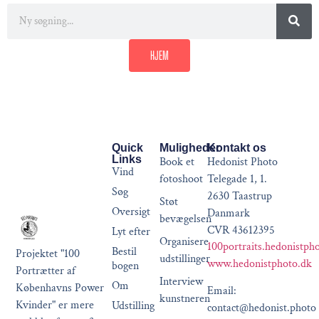
HJEM
Quick
Muligheder
Kontakt os
Links
Book et
Hedonist Photo
Vind
fotoshoot
Telegade 1, 1.
Søg
2630 Taastrup
Støt
Oversigt
Danmark
bevægelsen
CVR 43612395
Lyt efter
Organisere
100portraits.hedonistph
Bestil
Projektet "100
udstillinger
www.hedonistphoto.dk
bogen
Portrætter af
Interview
Om
Københavns Power
Email:
kunstneren
Kvinder" er mere
Udstilling
contact@hedonist.photo